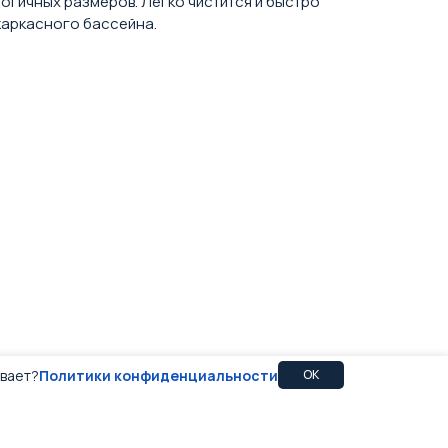
гичных размеров. Легко чистится и быстро
каркасного бассейна.
ивает?
Политики конфиденциальности
OK