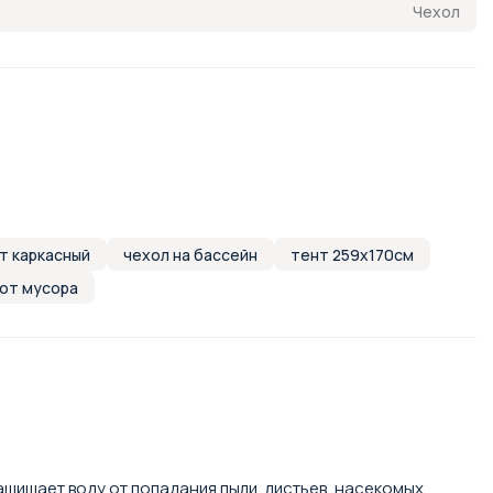
Чехол
т каркасный
чехол на бассейн
тент 259x170см
 от мусора
щищает воду от попадания пыли, листьев, насекомых,