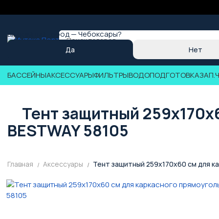
Ближайший город —
Чебоксары
?
БАССЕЙНЫ
АКСЕССУАРЫ
ФИЛЬТРЫ
ВОДОПОДГОТОВКА
ЗАП.
Тент защитный 259x170x6
BESTWAY 58105
Главная
Аксессуары
Тент защитный 259x170x60 см для к