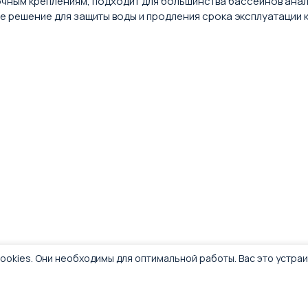
ным креплениям, подходит для большинства бассейнов анало
е решение для защиты воды и продления срока эксплуатации 
ookies. Они необходимы для оптимальной работы. Вас это устра