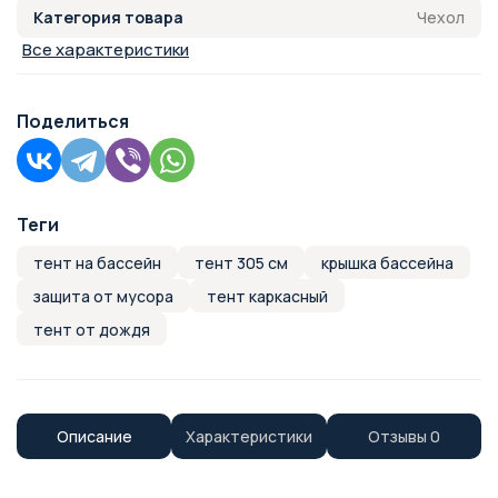
Чехол
Категория товара
Все характеристики
Поделиться
Теги
тент на бассейн
тент 305 см
крышка бассейна
защита от мусора
тент каркасный
тент от дождя
Описание
Характеристики
Отзывы
0