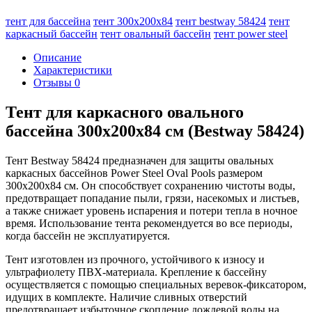
тент для бассейна
тент 300х200х84
тент bestway 58424
тент
каркасный бассейн
тент овальный бассейн
тент power steel
Описание
Характеристики
Отзывы
0
Тент для каркасного овального
бассейна 300х200х84 см (Bestway 58424)
Тент Bestway 58424 предназначен для защиты овальных
каркасных бассейнов Power Steel Oval Pools размером
300х200х84 см. Он способствует сохранению чистоты воды,
предотвращает попадание пыли, грязи, насекомых и листьев,
а также снижает уровень испарения и потери тепла в ночное
время. Использование тента рекомендуется во все периоды,
когда бассейн не эксплуатируется.
Тент изготовлен из прочного, устойчивого к износу и
ультрафиолету ПВХ-материала. Крепление к бассейну
осуществляется с помощью специальных веревок-фиксатором,
идущих в комплекте. Наличие сливных отверстий
предотвращает избыточное скопление дождевой воды на