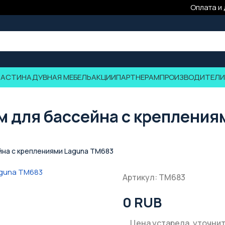
Оплата и
ЧАСТИ
НАДУВНАЯ МЕБЕЛЬ
АКЦИИ
ПАРТНЕРАМ
ПРОИЗВОДИТЕЛИ
 м для бассейна с креплени
ейна с креплениями Laguna TM683
Артикул: TM683
0 RUB
Цена устарела, уточнит