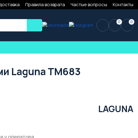
 доставка
Правила возврата
Частые вопросы
Контакты
0
0
ями Laguna TM683
LAGUNA
е у оператора