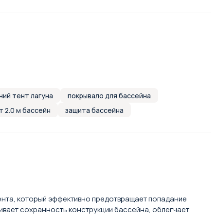
ний тент лагуна
покрывало для бассейна
т 2.0 м бассейн
защита бассейна
зента, который эффективно предотвращает попадание
чивает сохранность конструкции бассейна, облегчает