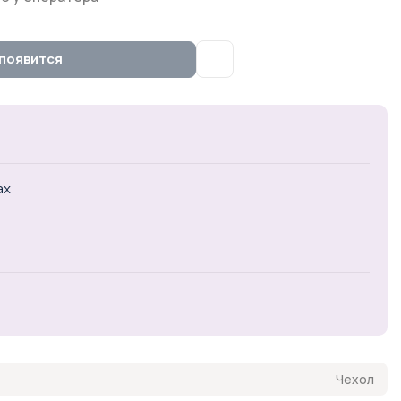
появится
ах
Чехол