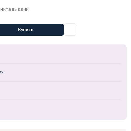
ункта выдачи
Купить
ах