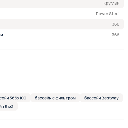
Круглый
Power Steel
366
366
см
сейн 366x100
бассейн с фильтром
бассейн Bestway
йн 9 м3