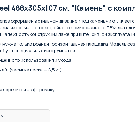
el 488х305х107 см, "Камень", с ком
Series оформлен в стильном дизайне «под камень» и отличае
ена из прочного трехслойного армированного ПВХ: два слоя
и надёжность конструкции даже при интенсивной эксплуатаци
ки нужна только ровная горизонтальная площадка. Модель се
ребуют специальных инструментов.
оценного использования и ухода:
/ч (засыпка песка — 8,5 кг)
м), крепится на форсунку
см