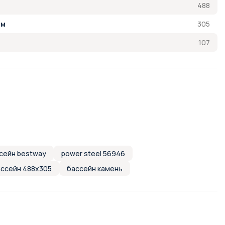
488
305
см
107
сейн bestway
power steel 56946
ссейн 488х305
бассейн камень