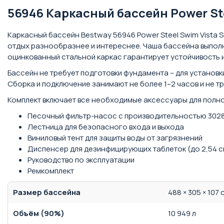
56946 Каркасный бассейн Power Ste
Каркасный бассейн Bestway 56946 Power Steel Swim Vista 
отдых разнообразнее и интереснее. Чаша бассейна выполн
оцинкованный стальной каркас гарантирует устойчивость 
Бассейн не требует подготовки фундамента – для установ
Сборка и подключение занимают не более 1–2 часов и не т
Комплект включает все необходимые аксессуары для полн
Песочный фильтр-насос с производительностью 3028 л
Лестница для безопасного входа и выхода
Виниловый тент для защиты воды от загрязнений
Диспенсер для дезинфицирующих таблеток (до 2,54 с
Руководство по эксплуатации
Ремкомплект
Размер бассейна
488 × 305 × 107 
Объём (90%)
10 949 л