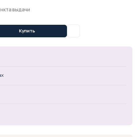
ункта выдачи
Купить
ах