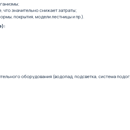
рганизмы;
, что значительно снижает затраты;
мы, покрытия, модели лестницы и пр.).
е):
ельного оборудования (водопад, подсветка, система подогре