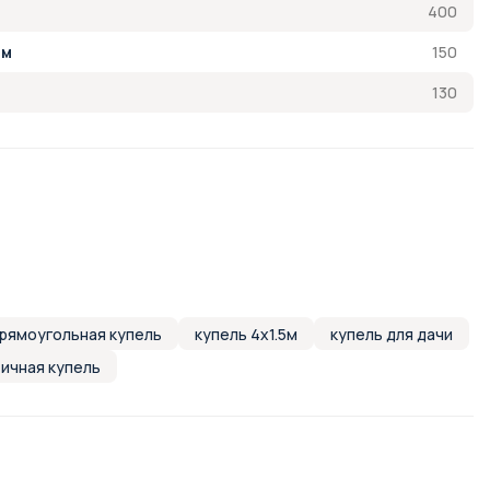
400
150
см
130
рямоугольная купель
купель 4х1.5м
купель для дачи
ичная купель