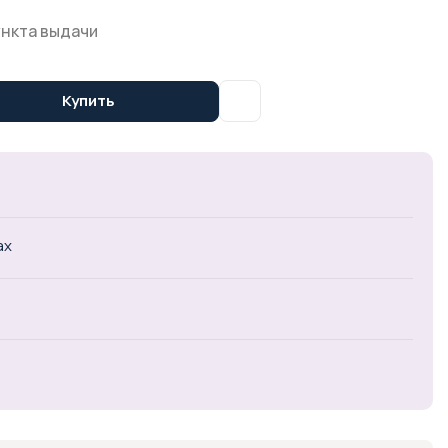
ункта выдачи
Купить
ах