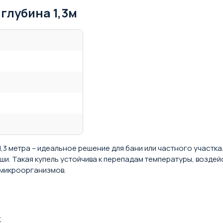
 глубина 1,3м
 1,3 метра – идеальное решение для бани или частного участк
. Такая купель устойчива к перепадам температуры, воздейс
 микроорганизмов.
;