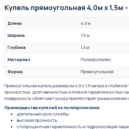
Купель прямоугольная 4,0м х 1,5м –
Длина
4,0 м
Ширина
1,5 м
Глубина
1,3 м
Материал
Полипропилен
Форма
Прямоугольная
Прямоугольная купель размером 4,0 х 1,5 метра и глубиной
прочностью, долговечностью и полной герметичностью чаши
поверхность облегчает уход и препятствует размножению
Преимущества купелей из полипропилена:
длительный срок службы;
высокая прочность;
стопроцентная герметичность и гидроизоляция чаши