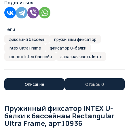
Поделиться
Теги
фиксация бассейн
пружинный фиксатор
Intex Ultra Frame
фиксатор U-балки
крепеж Intex бассейн
запасная часть Intex
Описание
Отзывы
0
Пружинный фиксатор INTEX U-
балки к бассейнам Rectangular
Ultra Frame, арт.10936