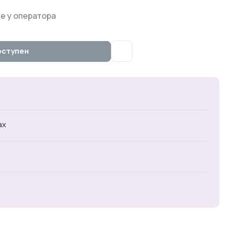
е у оператора
оступен
ах