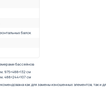
изонтальных балок
азмерами бассейнов:
см, 975×488×132 см
см, 488×244×107 см
рекомендована как для замены изношенных элементов, так и д