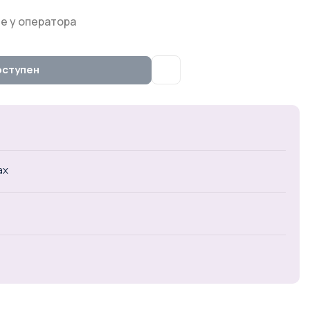
е у оператора
оступен
ах